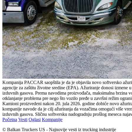
Kompanija PACCAR saopštila je da je objavila novo softversko ažu
agencije za zaštitu životne sredine (EPA). Ažuriranje donosi izmene u
izduvnih gasova. Prema navodima proizvođača, maksimalna brzina vozil
otklanjanje problema pre nego što vozilo pređe u završni režim ogran
Kamioni proizvedeni nakon 20. jula 2026. godine dobiće novo ažurira
kompanije navode da je cilj ažuriranja da vozačima omogući više vrem
izduvnih gasova. Sličnu softversku nadogradnju prošlog meseca naj
Početna
Vesti
Oglasi
Kompanije
© Balkan Truckers US - Najnovije vesti iz trucking industrije