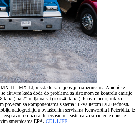
R MX-11 i MX-13, u skladu sa najnovijim smernicama Američke
i se aktivira kada dođe do problema sa sistemom za kontrolu emisije
8 km/h) na 25 milja na sat (oko 40 km/h). Istovremeno, rok za
blem povezan sa komponentama sistema ili kvalitetom DEF tečnosti.
obiju nadogradnju u ovlašćenim servisima Kenwortha i Peterbilta. Iz
ispravnih senzora ili servisiranja sistema za smanjenje emisije
 novim smernicama EPA.
CDL LIFE