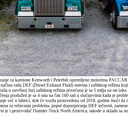
riranje za kamione Kenworth i Peterbilt opremljene motorima PACCA
 načinu rada DEF (Diesel Exhaust Fluid) sistema i zaštitnog režima koj
a u završnoj fazi zaštitnog režima povećana je sa 5 milja na sat (oko 
ičenja produžen je sa 4 sata na čak 160 sati u slučajevima kada je pro
nje već u fabrici, dok će vozila proizvedena od 2018. godine moći da d
ena za rešavanje problema, poput dopunjavanja DEF tečnosti, zamene ne
avio je i proizvođač Daimler Truck North America, takođe u skladu sa