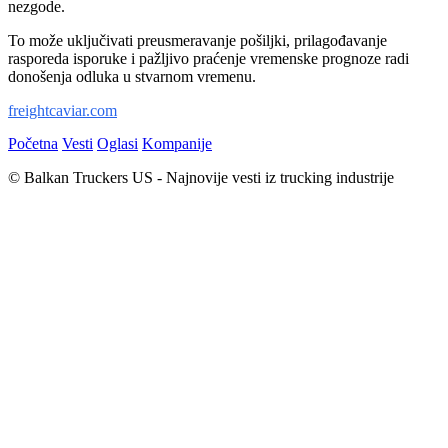
nezgode.
To može uključivati preusmeravanje pošiljki, prilagođavanje
rasporeda isporuke i pažljivo praćenje vremenske prognoze radi
donošenja odluka u stvarnom vremenu.
freightcaviar.com
Početna
Vesti
Oglasi
Kompanije
© Balkan Truckers US - Najnovije vesti iz trucking industrije