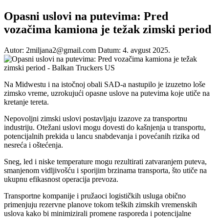
Opasni uslovi na putevima: Pred
vozačima kamiona je težak zimski period
Autor: 2miljana2@gmail.com
Datum: 4. avgust 2025.
Na Midwestu i na istočnoj obali SAD-a nastupilo je izuzetno loše
zimsko vreme, uzrokujući opasne uslove na putevima koje utiče na
kretanje tereta.
Nepovoljni zimski uslovi postavljaju izazove za transportnu
industriju. Otežani uslovi mogu dovesti do kašnjenja u transportu,
potencijalnih prekida u lancu snabdevanja i povećanih rizika od
nesreća i oštećenja.
Sneg, led i niske temperature mogu rezultirati zatvaranjem puteva,
smanjenom vidljivošću i sporijim brzinama transporta, što utiče na
ukupnu efikasnost operacija prevoza.
Transportne kompanije i pružaoci logističkih usluga obično
primenjuju rezervne planove tokom teških zimskih vremenskih
uslova kako bi minimizirali promene rasporeda i potencijalne