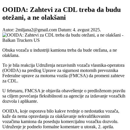
OOIDA: Zahtevi za CDL treba da budu
otežani, a ne olakšani
Autor: 2miljana2@gmail.com
Datum: 4. avgust 2025.
Obuka vozača u industriji kamiona treba da bude otežana, a ne
olakšana.
To je bila reakcija Udruženja nezavisnih vozača vlasnika-operatora
(OOIDA) na predlog Uprave za sigurnost motornih prevoznika
Federalne uprave za motorna vozila (FMCSA) da promeni zahteve
za CDL.
U februaru, FMCSA je objavila obaveštenje o predloženom pravilu
sa ciljem povećanja fleksibilnosti za agencije za izdavanje vozačkih
dozvola i aplikante.
OOIDA, koje osporava bilo kakve tvrdnje o nedostatku vozača,
kaže da nema opravdanja za olakšavanje nekvalifikovanim
vozačima kamiona da poseduju komercijalnu vozačku dozvolu.
Udruženje je podnelo formalne komentare u utorak, 2. aprila.