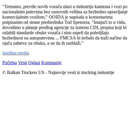
"Trenutno, previše novih vozača ulazi u industriju kamiona i vozi po
nacionalnim putevima bez osnovnih veština za bezbedno upravljanje
komercijalnim vozilom," OOIDA je napisala u komentarima
potpisanim od strane predsednika Tod Spensera. "Imajući to u vidu,
dovodimo u pitanje predlog agencije za izmenu CDL propisa koji bi
oslabili standarde obuke vozača i nisu uspeli da poboljšaju
bezbednost na autoputevima ... FMCSA bi trebalo da traži načine da
ojača zahteve za obuku, a ne da ih razblaži."
landline.media
Početna
Vesti
Oglasi
Kompanije
© Balkan Truckers US - Najnovije vesti iz trucking industrije