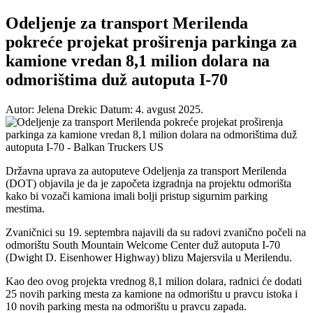
Odeljenje za transport Merilenda
pokreće projekat proširenja parkinga za
kamione vredan 8,1 milion dolara na
odmorištima duž autoputa I-70
Autor: Jelena Drekic
Datum: 4. avgust 2025.
Državna uprava za autoputeve Odeljenja za transport Merilenda
(DOT) objavila je da je započeta izgradnja na projektu odmorišta
kako bi vozači kamiona imali bolji pristup sigurnim parking
mestima.
Zvaničnici su 19. septembra najavili da su radovi zvanično počeli na
odmorištu South Mountain Welcome Center duž autoputa I-70
(Dwight D. Eisenhower Highway) blizu Majersvila u Merilendu.
Kao deo ovog projekta vrednog 8,1 milion dolara, radnici će dodati
25 novih parking mesta za kamione na odmorištu u pravcu istoka i
10 novih parking mesta na odmorištu u pravcu zapada.