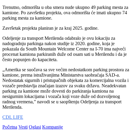
Trenutno, odmorišta u oba smera nude ukupno 49 parking mesta za
kamione. Po završetku projekta, ova odmorišta će imati ukupno 74
parking mesta za kamione.
Završetak projekta planiran je za kraj 2025. godine.
Odeljenje za transport Merilenda odabralo je ovu lokaciju za
nadogradnju parkinga nakon studije iz 2020. godine, koja je
pokazala da South Mountain Welcome Center na I-70 ima najveći
procenat kamiona parkiranih duže od osam sati u Merilendu i da je
često popunjen do kapaciteta.
„Amerika se suočava sa sve većim nedostatkom parking prostora za
kamione, prema istraživanjima Ministarstva saobraćaja SAD-a.
Nedostatak sigurnih i pristupačnih objekata za komercijalna vozila i
vozače predstavlja značajan izazov za svaku državu. Neadekvatan
parking za kamione može dovesti do parkiranja kamiona na
nesigurnim lokacijama i vozača koji voze duže od dozvoljenog
radnog vremena,” navodi se u saopštenju Odeljenja za transport
Merilenda.
CDL LIFE
Početna
Vesti
Oglasi
Kompanije