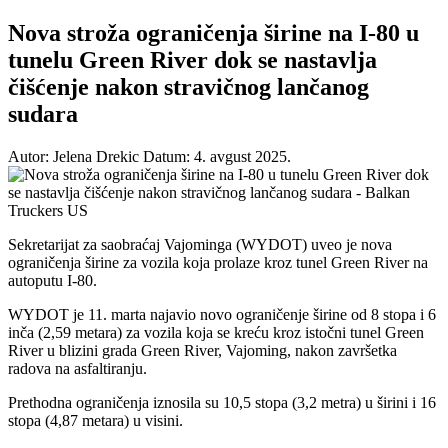
Nova stroža ograničenja širine na I-80 u
tunelu Green River dok se nastavlja
čišćenje nakon stravičnog lančanog
sudara
Autor: Jelena Drekic
Datum: 4. avgust 2025.
Sekretarijat za saobraćaj Vajominga (WYDOT) uveo je nova
ograničenja širine za vozila koja prolaze kroz tunel Green River na
autoputu I-80.
WYDOT je 11. marta najavio novo ograničenje širine od 8 stopa i 6
inča (2,59 metara) za vozila koja se kreću kroz istočni tunel Green
River u blizini grada Green River, Vajoming, nakon završetka
radova na asfaltiranju.
Prethodna ograničenja iznosila su 10,5 stopa (3,2 metra) u širini i 16
stopa (4,87 metara) u visini.