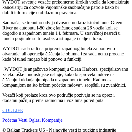
WYDOT savetuje vozače prekomerno širokih vozila da kontaktiraju
kancelariju za dozvole Vajominške saobraćajne patrole kako bi
dobili informacije o obilaznim pravcima.
Saobraćaj se trenutno odvija dvosmerno kroz istočni tunel Green
River na autoputu I-80 zbog lančanog sudara 26 vozila koji se
dogodio u zapadnom tunelu 14. februara. U stravičnoj nesreći u
tunelu poginule su tri osobe, a istraga je i dalje u toku.
WYDOT sada radi na pripremi zapadnog tunela za ponovno
otvaranje, ali operacija čišćenja je obimna i za sada nema procene
kada bi tunel mogao biti ponovo u funkciji.
„WYDOT je angažovao kompaniju Clean Harbors, specijalizovanu
za ekološke i industrijske usluge, kako bi sprovela radove na
čišćenju i uklanjanju otpada u zapadnom tunelu. Radimo sa
kompanijom na što bržem početku radova“, saopštili su zvaničnici.
Vozači koji prolaze kroz ovo područje pozivaju se na oprez i
dodatnu pažnju prema radnicima i vozilima pored puta.
CDL LIFE
Početna
Vesti
Oglasi
Kompanije
© Balkan Truckers US - Najnovije vesti iz trucking industrije