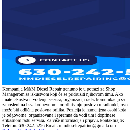
Kompanija M&M Diesel Repair trenutno je u potrazi za Shop
Managerom sa iskustvom koji će se pridružiti njihovom timu. Ako
imate iskustva u vođenju servisa, organizaciji rada, komunikaciji sa
zaposlenima i svakodnevnom koordinisanju poslova u radionici, ovo
može biti odlična poslovna prilika. Pozicija je namenjena osobi koja
je odgovorna, organizovana i spremna da vodi tim i doprinese
efikasnom radu servisa. Za više informacija i prijavu, kontaktirajte:
Telefon: 630-242-5256 Email: mmdieselrepairinc@gmail.com