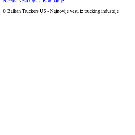
Početna
Vesti
Oglasi
Kompanije
© Balkan Truckers US - Najnovije vesti iz trucking industrije