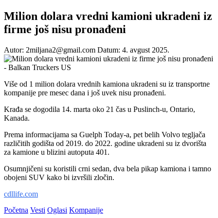
Milion dolara vredni kamioni ukradeni iz
firme još nisu pronađeni
Autor: 2miljana2@gmail.com
Datum: 4. avgust 2025.
Više od 1 milion dolara vrednih kamiona ukradeni su iz transportne
kompanije pre mesec dana i još uvek nisu pronađeni.
Krađa se dogodila 14. marta oko 21 čas u Puslinch-u, Ontario,
Kanada.
Prema informacijama sa Guelph Today-a, pet belih Volvo tegljača
različitih godišta od 2019. do 2022. godine ukradeni su iz dvorišta
za kamione u blizini autoputa 401.
Osumnjičeni su koristili crni sedan, dva bela pikap kamiona i tamno
obojeni SUV kako bi izvršili zločin.
cdllife.com
Početna
Vesti
Oglasi
Kompanije