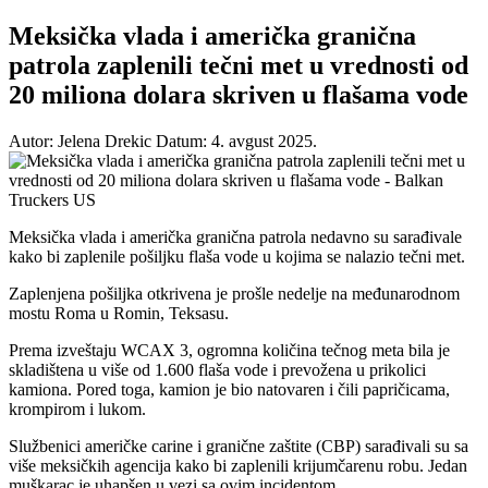
Meksička vlada i američka granična
patrola zaplenili tečni met u vrednosti od
20 miliona dolara skriven u flašama vode
Autor: Jelena Drekic
Datum: 4. avgust 2025.
Meksička vlada i američka granična patrola nedavno su sarađivale
kako bi zaplenile pošiljku flaša vode u kojima se nalazio tečni met.
Zaplenjena pošiljka otkrivena je prošle nedelje na međunarodnom
mostu Roma u Romin, Teksasu.
Prema izveštaju WCAX 3, ogromna količina tečnog meta bila je
skladištena u više od 1.600 flaša vode i prevožena u prikolici
kamiona. Pored toga, kamion je bio natovaren i čili papričicama,
krompirom i lukom.
Službenici američke carine i granične zaštite (CBP) sarađivali su sa
više meksičkih agencija kako bi zaplenili krijumčarenu robu. Jedan
muškarac je uhapšen u vezi sa ovim incidentom.