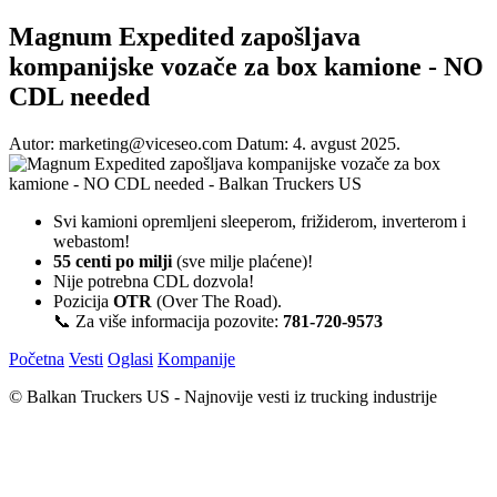
Magnum Expedited zapošljava
kompanijske vozače za box kamione - NO
CDL needed
Autor: marketing@viceseo.com
Datum: 4. avgust 2025.
Svi kamioni opremljeni sleeperom, frižiderom, inverterom i
webastom!
55 centi po milji
(sve milje plaćene)!
Nije potrebna CDL dozvola!
Pozicija
OTR
(Over The Road).
📞 Za više informacija pozovite:
781-720-9573
Početna
Vesti
Oglasi
Kompanije
© Balkan Truckers US - Najnovije vesti iz trucking industrije