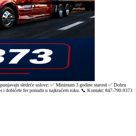
ispunjavaju sledeće uslove: ✅ Minimum 3 godine starosti ✅ Dobra
anas i dobićete fer ponudu u najkraćem roku. 📞 Kontakt: 847-790-9373