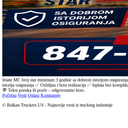
Imate MC broj star minimum 3 godine sa dobrom istorijom osiguranj
istorija osiguranja ✅ Ozbiljna i brza realizacija ✅ Isplata bez kompl
💬 Tekst poruka ili poziv – odgovoramo brzo.
Početna
Vesti
Oglasi
Kompanije
© Balkan Truckers US - Najnovije vesti iz trucking industrije