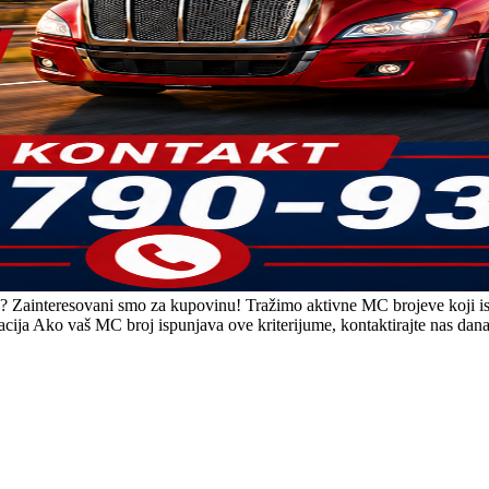
a? Zainteresovani smo za kupovinu! Tražimo aktivne MC brojeve koji 
ikacija Ako vaš MC broj ispunjava ove kriterijume, kontaktirajte nas d