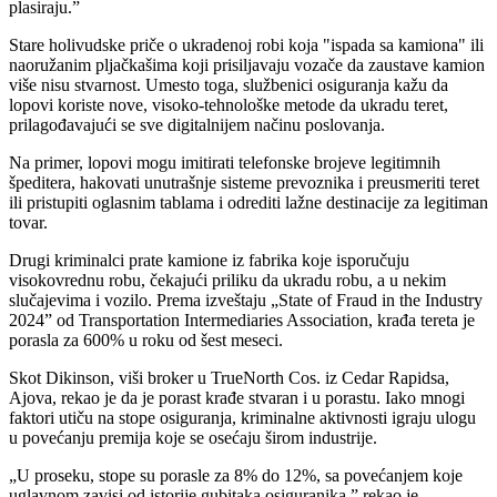
plasiraju.”
Stare holivudske priče o ukradenoj robi koja "ispada sa kamiona" ili
naoružanim pljačkašima koji prisiljavaju vozače da zaustave kamion
više nisu stvarnost. Umesto toga, službenici osiguranja kažu da
lopovi koriste nove, visoko-tehnološke metode da ukradu teret,
prilagođavajući se sve digitalnijem načinu poslovanja.
Na primer, lopovi mogu imitirati telefonske brojeve legitimnih
špeditera, hakovati unutrašnje sisteme prevoznika i preusmeriti teret
ili pristupiti oglasnim tablama i odrediti lažne destinacije za legitiman
tovar.
Drugi kriminalci prate kamione iz fabrika koje isporučuju
visokovrednu robu, čekajući priliku da ukradu robu, a u nekim
slučajevima i vozilo. Prema izveštaju „State of Fraud in the Industry
2024” od Transportation Intermediaries Association, krađa tereta je
porasla za 600% u roku od šest meseci.
Skot Dikinson, viši broker u TrueNorth Cos. iz Cedar Rapidsa,
Ajova, rekao je da je porast krađe stvaran i u porastu. Iako mnogi
faktori utiču na stope osiguranja, kriminalne aktivnosti igraju ulogu
u povećanju premija koje se osećaju širom industrije.
„U proseku, stope su porasle za 8% do 12%, sa povećanjem koje
uglavnom zavisi od istorije gubitaka osiguranika,” rekao je