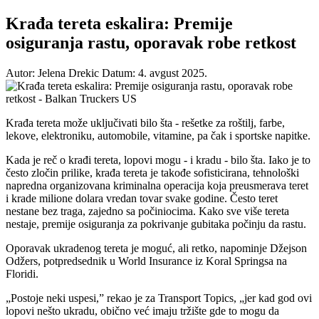
Krađa tereta eskalira: Premije
osiguranja rastu, oporavak robe retkost
Autor: Jelena Drekic
Datum: 4. avgust 2025.
Krađa tereta može uključivati bilo šta - rešetke za roštilj, farbe,
lekove, elektroniku, automobile, vitamine, pa čak i sportske napitke.
Kada je reč o krađi tereta, lopovi mogu - i kradu - bilo šta. Iako je to
često zločin prilike, krađa tereta je takođe sofisticirana, tehnološki
napredna organizovana kriminalna operacija koja preusmerava teret
i krade milione dolara vredan tovar svake godine. Često teret
nestane bez traga, zajedno sa počiniocima. Kako sve više tereta
nestaje, premije osiguranja za pokrivanje gubitaka počinju da rastu.
Oporavak ukradenog tereta je moguć, ali retko, napominje Džejson
Odžers, potpredsednik u World Insurance iz Koral Springsa na
Floridi.
„Postoje neki uspesi,” rekao je za Transport Topics, „jer kad god ovi
lopovi nešto ukradu, obično već imaju tržište gde to mogu da