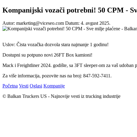
Kompanijski vozači potrebni! 50 CPM - Sv
Autor: marketing@viceseo.com
Datum: 4. avgust 2025.
Uslov: Čista vozačka dozvola stara najmanje 1 godinu!
Dostupni su potpuno novi 26FT Box kamioni!
Mack i Freightliner 2024. godište, sa 3FT sleeper-om za vaš udoban p
Za više informacija, pozovite nas na broj: 847-592-7411.
Početna
Vesti
Oglasi
Kompanije
© Balkan Truckers US - Najnovije vesti iz trucking industrije