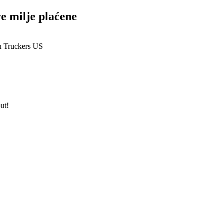
e milje plaćene
ut!