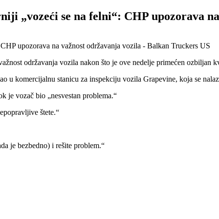
niji „vozeći se na felni“: CHP upozorava na
žnost održavanja vozila nakon što je ove nedelje primećen ozbiljan kv
 u komercijalnu stanicu za inspekciju vozila Grapevine, koja se nalazi
 dok je vozač bio „nesvestan problema.“
popravljive štete.“
ada je bezbedno) i rešite problem.“