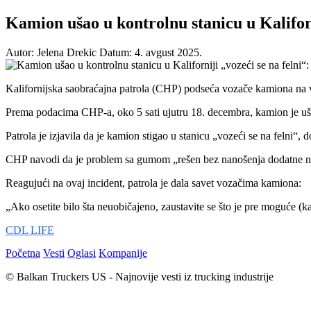
Kamion ušao u kontrolnu stanicu u Kalifor
Autor: Jelena Drekic
Datum: 4. avgust 2025.
Kalifornijska saobraćajna patrola (CHP) podseća vozače kamiona na va
Prema podacima CHP-a, oko 5 sati ujutru 18. decembra, kamion je ušao
Patrola je izjavila da je kamion stigao u stanicu „vozeći se na felni“,
CHP navodi da je problem sa gumom „rešen bez nanošenja dodatne ne
Reagujući na ovaj incident, patrola je dala savet vozačima kamiona:
„Ako osetite bilo šta neuobičajeno, zaustavite se što je pre moguće (k
CDL LIFE
Početna
Vesti
Oglasi
Kompanije
© Balkan Truckers US - Najnovije vesti iz trucking industrije