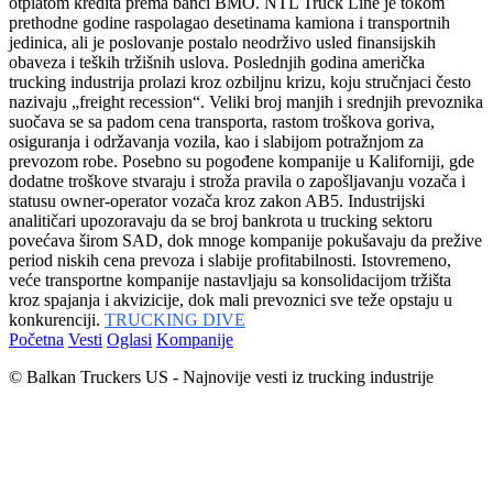
otplatom kredita prema banci BMO. NTL Truck Line je tokom
prethodne godine raspolagao desetinama kamiona i transportnih
jedinica, ali je poslovanje postalo neodrživo usled finansijskih
obaveza i teških tržišnih uslova. Poslednjih godina američka
trucking industrija prolazi kroz ozbiljnu krizu, koju stručnjaci često
nazivaju „freight recession“. Veliki broj manjih i srednjih prevoznika
suočava se sa padom cena transporta, rastom troškova goriva,
osiguranja i održavanja vozila, kao i slabijom potražnjom za
prevozom robe. Posebno su pogođene kompanije u Kaliforniji, gde
dodatne troškove stvaraju i stroža pravila o zapošljavanju vozača i
statusu owner-operator vozača kroz zakon AB5. Industrijski
analitičari upozoravaju da se broj bankrota u trucking sektoru
povećava širom SAD, dok mnoge kompanije pokušavaju da prežive
period niskih cena prevoza i slabije profitabilnosti. Istovremeno,
veće transportne kompanije nastavljaju sa konsolidacijom tržišta
kroz spajanja i akvizicije, dok mali prevoznici sve teže opstaju u
konkurenciji.
TRUCKING DIVE
Početna
Vesti
Oglasi
Kompanije
© Balkan Truckers US - Najnovije vesti iz trucking industrije