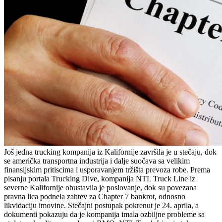
Još jedna trucking kompanija iz Kalifornije završila je u stečaju, dok
se američka transportna industrija i dalje suočava sa velikim
finansijskim pritiscima i usporavanjem tržišta prevoza robe. Prema
pisanju portala Trucking Dive, kompanija NTL Truck Line iz
severne Kalifornije obustavila je poslovanje, dok su povezana
pravna lica podnela zahtev za Chapter 7 bankrot, odnosno
likvidaciju imovine. Stečajni postupak pokrenut je 24. aprila, a
dokumenti pokazuju da je kompanija imala ozbiljne probleme sa