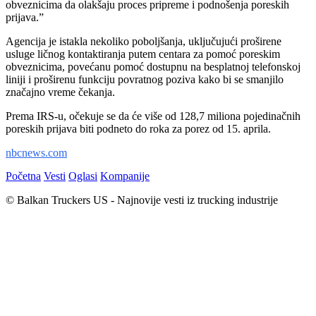
obveznicima da olakšaju proces pripreme i podnošenja poreskih
prijava.”
Agencija je istakla nekoliko poboljšanja, uključujući proširene
usluge ličnog kontaktiranja putem centara za pomoć poreskim
obveznicima, povećanu pomoć dostupnu na besplatnoj telefonskoj
liniji i proširenu funkciju povratnog poziva kako bi se smanjilo
značajno vreme čekanja.
Prema IRS-u, očekuje se da će više od 128,7 miliona pojedinačnih
poreskih prijava biti podneto do roka za porez od 15. aprila.
nbcnews.com
Početna
Vesti
Oglasi
Kompanije
© Balkan Truckers US - Najnovije vesti iz trucking industrije