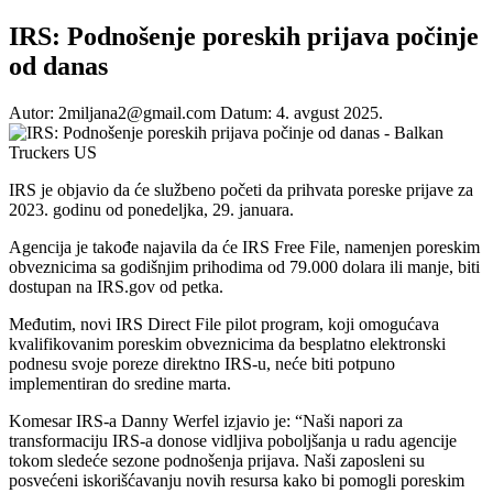
IRS: Podnošenje poreskih prijava počinje
od danas
Autor: 2miljana2@gmail.com
Datum: 4. avgust 2025.
IRS je objavio da će službeno početi da prihvata poreske prijave za
2023. godinu od ponedeljka, 29. januara.
Agencija je takođe najavila da će IRS Free File, namenjen poreskim
obveznicima sa godišnjim prihodima od 79.000 dolara ili manje, biti
dostupan na IRS.gov od petka.
Međutim, novi IRS Direct File pilot program, koji omogućava
kvalifikovanim poreskim obveznicima da besplatno elektronski
podnesu svoje poreze direktno IRS-u, neće biti potpuno
implementiran do sredine marta.
Komesar IRS-a Danny Werfel izjavio je: “Naši napori za
transformaciju IRS-a donose vidljiva poboljšanja u radu agencije
tokom sledeće sezone podnošenja prijava. Naši zaposleni su
posvećeni iskorišćavanju novih resursa kako bi pomogli poreskim