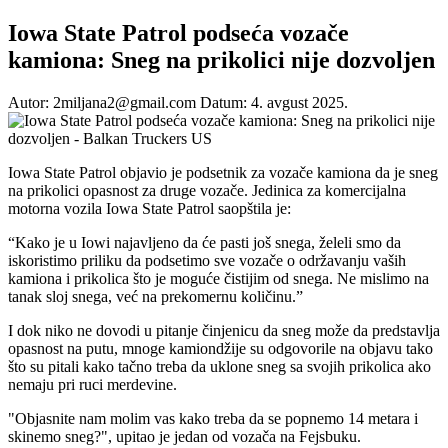
Iowa State Patrol podseća vozače
kamiona: Sneg na prikolici nije dozvoljen
Autor: 2miljana2@gmail.com
Datum: 4. avgust 2025.
Iowa State Patrol objavio je podsetnik za vozače kamiona da je sneg
na prikolici opasnost za druge vozače. Jedinica za komercijalna
motorna vozila Iowa State Patrol saopštila je:
“Kako je u Iowi najavljeno da će pasti još snega, želeli smo da
iskoristimo priliku da podsetimo sve vozače o održavanju vaših
kamiona i prikolica što je moguće čistijim od snega. Ne mislimo na
tanak sloj snega, već na prekomernu količinu.”
I dok niko ne dovodi u pitanje činjenicu da sneg može da predstavlja
opasnost na putu, mnoge kamiondžije su odgovorile na objavu tako
što su pitali kako tačno treba da uklone sneg sa svojih prikolica ako
nemaju pri ruci merdevine.
"Objasnite nam molim vas kako treba da se popnemo 14 metara i
skinemo sneg?", upitao je jedan od vozača na Fejsbuku.