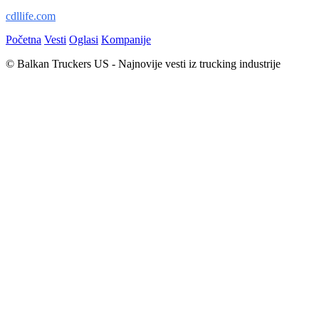
cdllife.com
Početna
Vesti
Oglasi
Kompanije
© Balkan Truckers US - Najnovije vesti iz trucking industrije