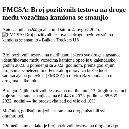
FMCSA: Broj pozitivnih testova na droge
među vozačima kamiona se smanjio
Autor: 2miljana2@gmail.com
Datum: 4. avgust 2025.
Broj pozitivnih testova na marihuanu i skoro sve druge supstance
identifikovane među vozačima kamiona opao je u kalendarskoj
godini 2023. u poređenju sa 2022. godinom, prema godišnjim
brojevima zabeleženim u Federalnoj upravi za bezbednost
saobraćaja na putevima (FMCSA) u okviru Baze podataka o
drogama i alkoholu.
Broj godišnjih pozitivnih testova na marihuanu i 13 drugih supstanci
koje su testirane smanjio se na 61.443 u 2023. godini sa 68.639 u
2022. godini — što predstavlja pad od više od 10%.
Međutim, godišnji brojevi testiranja na droge nisu bili svi
ohrabrujući.
"Primetili smo da iako je broj pozitivnih testova na droge prvi put