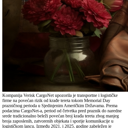
Kompanija Verisk CargoNet upozorila je transportne i logističke
firme na povećan rizik od krađe tereta tokom Memorial Day
prazničnog perioda u Sjedinjenim Američkim Državama. Prema
podacima CargoNet-a, period od četvrtka pred praznik do naredne
srede tradicionalno beleži povećan broj krađa tereta zbog manjeg
broja zaposlenih, zatvorenih objekata i sporije komunikacije u
logističkom lancu. Između 2021. i 2025. godine zabeležen je