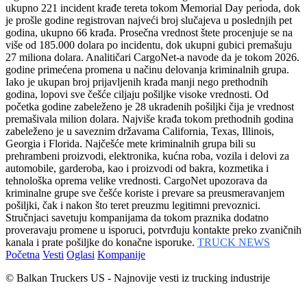
ukupno 221 incident krađe tereta tokom Memorial Day perioda, dok
je prošle godine registrovan najveći broj slučajeva u poslednjih pet
godina, ukupno 66 krađa. Prosečna vrednost štete procenjuje se na
više od 185.000 dolara po incidentu, dok ukupni gubici premašuju
27 miliona dolara. Analitičari CargoNet-a navode da je tokom 2026.
godine primećena promena u načinu delovanja kriminalnih grupa.
Iako je ukupan broj prijavljenih krađa manji nego prethodnih
godina, lopovi sve češće ciljaju pošiljke visoke vrednosti. Od
početka godine zabeleženo je 28 ukradenih pošiljki čija je vrednost
premašivala milion dolara. Najviše krađa tokom prethodnih godina
zabeleženo je u saveznim državama California, Texas, Illinois,
Georgia i Florida. Najčešće mete kriminalnih grupa bili su
prehrambeni proizvodi, elektronika, kućna roba, vozila i delovi za
automobile, garderoba, kao i proizvodi od bakra, kozmetika i
tehnološka oprema velike vrednosti. CargoNet upozorava da
kriminalne grupe sve češće koriste i prevare sa preusmeravanjem
pošiljki, čak i nakon što teret preuzmu legitimni prevoznici.
Stručnjaci savetuju kompanijama da tokom praznika dodatno
proveravaju promene u isporuci, potvrđuju kontakte preko zvaničnih
kanala i prate pošiljke do konačne isporuke.
TRUCK NEWS
Početna
Vesti
Oglasi
Kompanije
© Balkan Truckers US - Najnovije vesti iz trucking industrije