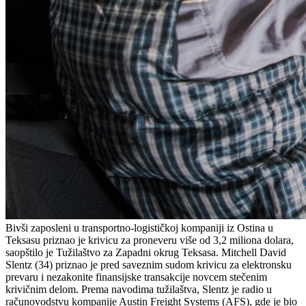
Bivši zaposleni u transportno-logističkoj kompaniji iz Ostina u
Teksasu priznao je krivicu za proneveru više od 3,2 miliona dolara,
saopštilo je Tužilaštvo za Zapadni okrug Teksasa. Mitchell David
Slentz (34) priznao je pred saveznim sudom krivicu za elektronsku
prevaru i nezakonite finansijske transakcije novcem stečenim
krivičnim delom. Prema navodima tužilaštva, Slentz je radio u
računovodstvu kompanije Austin Freight Systems (AFS), gde je bio