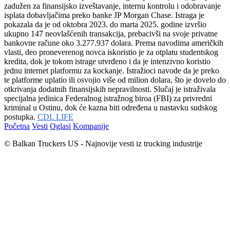
zadužen za finansijsko izveštavanje, internu kontrolu i odobravanje
isplata dobavljačima preko banke JP Morgan Chase. Istraga je
pokazala da je od oktobra 2023. do marta 2025. godine izvršio
ukupno 147 neovlašćenih transakcija, prebacivši na svoje privatne
bankovne račune oko 3.277.937 dolara. Prema navodima američkih
vlasti, deo proneverenog novca iskoristio je za otplatu studentskog
kredita, dok je tokom istrage utvrđeno i da je intenzivno koristio
jednu internet platformu za kockanje. Istražioci navode da je preko
te platforme uplatio ili osvojio više od milion dolara, što je dovelo do
otkrivanja dodatnih finansijskih nepravilnosti. Slučaj je istraživala
specijalna jedinica Federalnog istražnog biroa (FBI) za privredni
kriminal u Ostinu, dok će kazna biti određena u nastavku sudskog
postupka.
CDL LIFE
Početna
Vesti
Oglasi
Kompanije
© Balkan Truckers US - Najnovije vesti iz trucking industrije