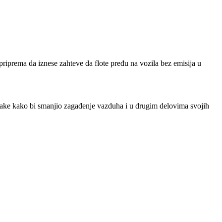
riprema da iznese zahteve da flote pređu na vozila bez emisija u
korake kako bi smanjio zagađenje vazduha i u drugim delovima svojih