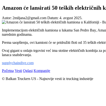
Amazon će lansirati 50 teških električnih 
Autor: 2miljana2@gmail.com
Datum: 4. avgust 2025.
Implementacijom električnih kamiona u lukama San Pedro Bay, Amazon p
narednim godinama.
Prema saopštenju, ovi kamioni će se pridružiti floti od 35 teških elek
Ovaj gigant u onlajn trgovini već ima stotine električnih kombija za 
lanaca snabdevanja.
supplychaindive.com
Početna
Vesti
Oglasi
Kompanije
© Balkan Truckers US - Najnovije vesti iz trucking industrije