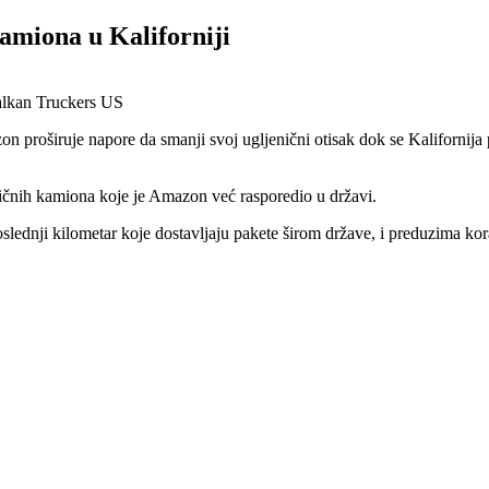
kamiona u Kaliforniji
roširuje napore da smanji svoj ugljenični otisak dok se Kalifornija p
tričnih kamiona koje je Amazon već rasporedio u državi.
poslednji kilometar koje dostavljaju pakete širom države, i preduzima 