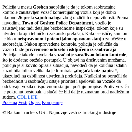
Policija u mestu
Goshen
saopštila je da je tokom saobraćajne
kontrole zaustavljen vozač komercijalnog vozila koji je dobio
ukupno
26 prekršajnih naloga
zbog različitih nepravilnosti. Prema
navodima
Town of Goshen Police Department
, vozilo je
zaustavljeno radi detaljne bezbednosne inspekcije, tokom koje su
utvrđeni brojni tehnički i zakonski prekršaji. Kako se ističe, kamion
je bio u
neispravnom i potencijalno opasnom stanju
za učešće u
saobraćaju. Nakon sprovedene kontrole, policija je odlučila da
vozilo bude
privremeno oduzeto i isključeno iz saobraćaja
.
Policija je takođe navela da vozač
nije sarađivao tokom kontrole
,
što je dodatno otežalo postupak. U objavi na društvenim mrežama,
policija je slikovito opisala situaciju, navodeći da je količina izdatih
kazni bila toliko velika da je formirala
„dugačak niz papira“
,
ukazujući na ozbiljnost utvrđenih prekršaja. Nadležni su poručili da
bezbednost u saobraćaju ostaje prioritet i apelovali na vozače da
održavaju vozila u ispravnom stanju i poštuju propise. Protiv vozača
je pokrenut postupak, a slučaj će biti dalje razmatran pred nadležnim
sudom.
CDL LIFE
Početna
Vesti
Oglasi
Kompanije
© Balkan Truckers US - Najnovije vesti iz trucking industrije