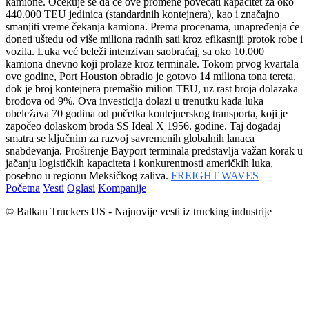
kamione. Očekuje se da će ove promene povećati kapacitet za oko
440.000 TEU jedinica (standardnih kontejnera), kao i značajno
smanjiti vreme čekanja kamiona. Prema procenama, unapređenja će
doneti uštedu od više miliona radnih sati kroz efikasniji protok robe i
vozila. Luka već beleži intenzivan saobraćaj, sa oko 10.000
kamiona dnevno koji prolaze kroz terminale. Tokom prvog kvartala
ove godine, Port Houston obradio je gotovo 14 miliona tona tereta,
dok je broj kontejnera premašio milion TEU, uz rast broja dolazaka
brodova od 9%. Ova investicija dolazi u trenutku kada luka
obeležava 70 godina od početka kontejnerskog transporta, koji je
započeo dolaskom broda SS Ideal X 1956. godine. Taj događaj
smatra se ključnim za razvoj savremenih globalnih lanaca
snabdevanja. Proširenje Bayport terminala predstavlja važan korak u
jačanju logističkih kapaciteta i konkurentnosti američkih luka,
posebno u regionu Meksičkog zaliva.
FREIGHT WAVES
Početna
Vesti
Oglasi
Kompanije
© Balkan Truckers US - Najnovije vesti iz trucking industrije