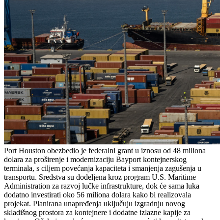
Port Houston obezbedio je federalni grant u iznosu od 48 miliona
dolara za proširenje i modernizaciju Bayport kontejnerskog
terminala, s ciljem povećanja kapaciteta i smanjenja zagušenja u
transportu. Sredstva su dodeljena kroz program U.S. Maritime
Administration za razvoj lučke infrastrukture, dok će sama luka
dodatno investirati oko 56 miliona dolara kako bi realizovala
projekat. Planirana unapređenja uključuju izgradnju novog
skladišnog prostora za kontejnere i dodatne izlazne kapije za