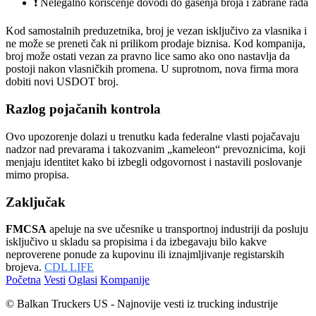
❗ Nelegalno korišćenje dovodi do gašenja broja i zabrane rada
Kod samostalnih preduzetnika, broj je vezan isključivo za vlasnika i
ne može se preneti čak ni prilikom prodaje biznisa. Kod kompanija,
broj može ostati vezan za pravno lice samo ako ono nastavlja da
postoji nakon vlasničkih promena. U suprotnom, nova firma mora
dobiti novi USDOT broj.
Razlog pojačanih kontrola
Ovo upozorenje dolazi u trenutku kada federalne vlasti pojačavaju
nadzor nad prevarama i takozvanim „kameleon“ prevoznicima, koji
menjaju identitet kako bi izbegli odgovornost i nastavili poslovanje
mimo propisa.
Zaključak
FMCSA
apeluje na sve učesnike u transportnoj industriji da posluju
isključivo u skladu sa propisima i da izbegavaju bilo kakve
neproverene ponude za kupovinu ili iznajmljivanje registarskih
brojeva.
CDL LIFE
Početna
Vesti
Oglasi
Kompanije
© Balkan Truckers US - Najnovije vesti iz trucking industrije