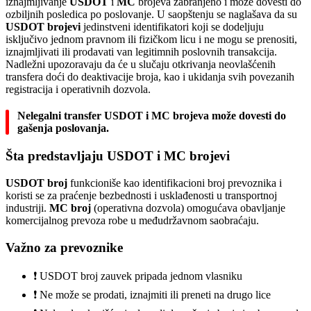
iznajmljivanje
USDOT
i
MC
brojeva zabranjeno i može dovesti do
ozbiljnih posledica po poslovanje. U saopštenju se naglašava da su
USDOT brojevi
jedinstveni identifikatori koji se dodeljuju
isključivo jednom pravnom ili fizičkom licu i ne mogu se prenositi,
iznajmljivati ili prodavati van legitimnih poslovnih transakcija.
Nadležni upozoravaju da će u slučaju otkrivanja neovlašćenih
transfera doći do deaktivacije broja, kao i ukidanja svih povezanih
registracija i operativnih dozvola.
Nelegalni transfer USDOT i MC brojeva može dovesti do
gašenja poslovanja.
Šta predstavljaju USDOT i MC brojevi
USDOT broj
funkcioniše kao identifikacioni broj prevoznika i
koristi se za praćenje bezbednosti i usklađenosti u transportnoj
industriji.
MC broj
(operativna dozvola) omogućava obavljanje
komercijalnog prevoza robe u međudržavnom saobraćaju.
Važno za prevoznike
❗ USDOT broj zauvek pripada jednom vlasniku
❗ Ne može se prodati, iznajmiti ili preneti na drugo lice