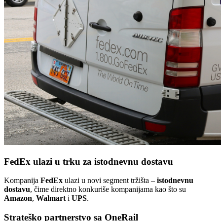
FedEx ulazi u trku za istodnevnu dostavu
Kompanija
FedEx
ulazi u novi segment tržišta –
istodnevnu
dostavu
, čime direktno konkuriše kompanijama kao što su
Amazon
,
Walmart
i
UPS
.
Strateško partnerstvo sa OneRail