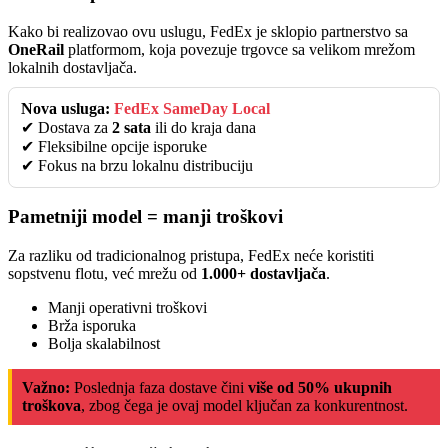
Kako bi realizovao ovu uslugu, FedEx je sklopio partnerstvo sa
OneRail
platformom, koja povezuje trgovce sa velikom mrežom
lokalnih dostavljača.
Nova usluga:
FedEx SameDay Local
✔ Dostava za
2 sata
ili do kraja dana
✔ Fleksibilne opcije isporuke
✔ Fokus na brzu lokalnu distribuciju
Pametniji model = manji troškovi
Za razliku od tradicionalnog pristupa, FedEx neće koristiti
sopstvenu flotu, već mrežu od
1.000+ dostavljača
.
Manji operativni troškovi
Brža isporuka
Bolja skalabilnost
Važno:
Poslednja faza dostave čini
više od 50% ukupnih
troškova
, zbog čega je ovaj model ključan za konkurentnost.