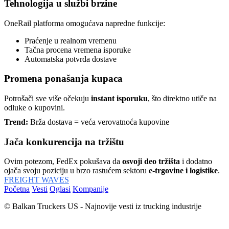
Tehnologija u službi brzine
OneRail platforma omogućava napredne funkcije:
Praćenje u realnom vremenu
Tačna procena vremena isporuke
Automatska potvrda dostave
Promena ponašanja kupaca
Potrošači sve više očekuju
instant isporuku
, što direktno utiče na
odluke o kupovini.
Trend:
Brža dostava = veća verovatnoća kupovine
Jača konkurencija na tržištu
Ovim potezom, FedEx pokušava da
osvoji deo tržišta
i dodatno
ojača svoju poziciju u brzo rastućem sektoru
e-trgovine i logistike
.
FREIGHT WAVES
Početna
Vesti
Oglasi
Kompanije
© Balkan Truckers US - Najnovije vesti iz trucking industrije