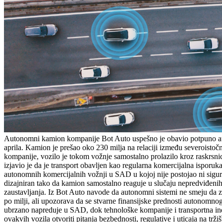
Autonomni kamion kompanije Bot Auto uspešno je obavio potpuno autom
aprila. Kamion je prešao oko 230 milja na relaciji između severoisto
kompanije, vozilo je tokom vožnje samostalno prolazilo kroz raskrsnic
izjavio je da je transport obavljen kao regularna komercijalna isporu
autonomnih komercijalnih vožnji u SAD u kojoj nije postojao ni sigur
dizajniran tako da kamion samostalno reaguje u slučaju nepredviđenih 
zaustavljanja. Iz Bot Auto navode da autonomni sistemi ne smeju da za
po milji, ali upozorava da se stvarne finansijske prednosti autonom
ubrzano napreduje u SAD, dok tehnološke kompanije i transportna indu
ovakvih vozila otvoriti pitanja bezbednosti, regulative i uticaja na tržiš