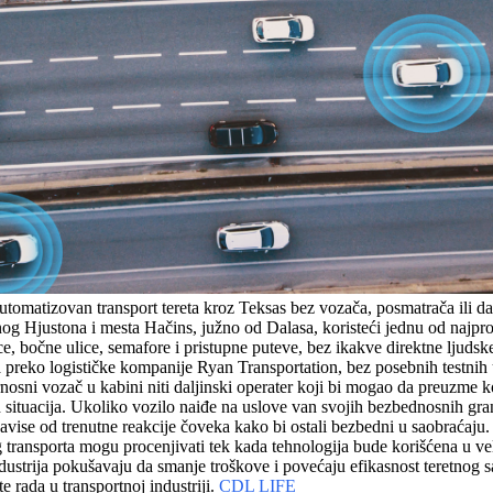
atizovan transport tereta kroz Teksas bez vozača, posmatrača ili dal
čnog Hjustona i mesta Hačins, južno od Dalasa, koristeći jednu od najp
e, bočne ulice, semafore i pristupne puteve, bez ikakve direktne ljudsk
ka preko logističke kompanije Ryan Transportation, bez posebnih testnih
nosni vozač u kabini niti daljinski operater koji bi mogao da preuzme 
situacija. Ukoliko vozilo naiđe na uslove van svojih bezbednosnih gran
vise od trenutne reakcije čoveka kako bi ostali bezbedni u saobraćaju.
nog transporta mogu procenjivati tek kada tehnologija bude korišćena 
strija pokušavaju da smanje troškove i povećaju efikasnost teretnog s
te rada u transportnoj industriji.
CDL LIFE