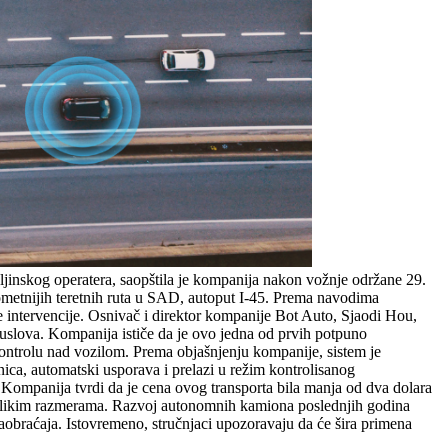
jinskog operatera, saopštila je kompanija nakon vožnje održane 29.
rometnijih teretnih ruta u SAD, autoput I-45. Prema navodima
e intervencije. Osnivač i direktor kompanije Bot Auto, Sjaodi Hou,
 uslova. Kompanija ističe da je ovo jedna od prvih potpuno
kontrolu nad vozilom. Prema objašnjenju kompanije, sistem je
ica, automatski usporava i prelazi u režim kontrolisanog
 Kompanija tvrdi da je cena ovog transporta bila manja od dva dolara
u velikim razmerama. Razvoj autonomnih kamiona poslednjih godina
aobraćaja. Istovremeno, stručnjaci upozoravaju da će šira primena