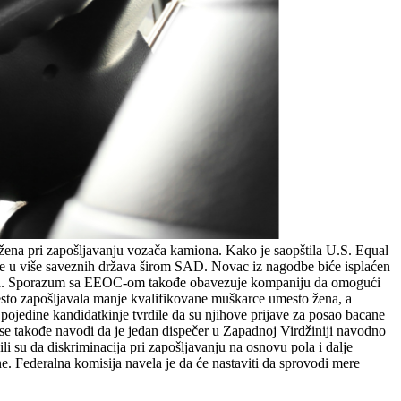
e žena pri zapošljavanju vozača kamiona. Kako je saopštila U.S. Equal
 u više saveznih država širom SAD. Novac iz nagodbe biće isplaćen
uslova. Sporazum sa EEOC-om takođe obavezuje kompaniju da omogući
sto zapošljavala manje kvalifikovane muškarce umesto žena, a
pojedine kandidatkinje tvrdile da su njihove prijave za posao bacane
se takođe navodi da je jedan dispečer u Zapadnoj Virdžiniji navodno
i su da diskriminacija pri zapošljavanju na osnovu pola i dalje
e. Federalna komisija navela je da će nastaviti da sprovodi mere