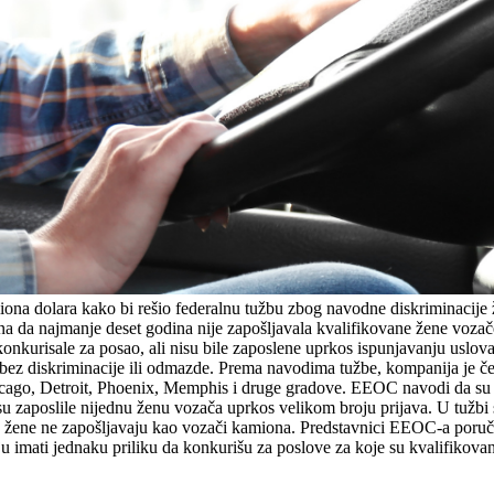
iliona dolara kako bi rešio federalnu tužbu zbog navodne diskriminacij
a najmanje deset godina nije zapošljavala kvalifikovane žene vozače
u konkurisale za posao, ali nisu bile zaposlene uprkos ispunjavanju 
bez diskriminacije ili odmazde. Prema navodima tužbe, kompanija je če
 Chicago, Detroit, Phoenix, Memphis i druge gradove. EEOC navodi da su 
 zaposlile nijednu ženu vozača uprkos velikom broju prijava. U tužbi 
e žene ne zapošljavaju kao vozači kamiona. Predstavnici EEOC-a poručil
ju imati jednaku priliku da konkurišu za poslove za koje su kvalifikovan