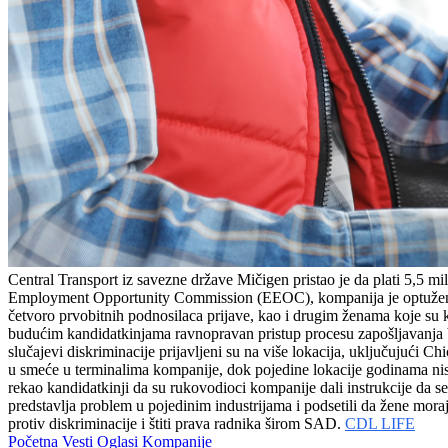
Central Transport iz savezne države Mičigen pristao je da plati 5,5 m
Employment Opportunity Commission (EEOC), kompanija je optužena d
četvoro prvobitnih podnosilaca prijave, kao i drugim ženama koje s
budućim kandidatkinjama ravnopravan pristup procesu zapošljavanja 
slučajevi diskriminacije prijavljeni su na više lokacija, uključujući
u smeće u terminalima kompanije, dok pojedine lokacije godinama nisu
rekao kandidatkinji da su rukovodioci kompanije dali instrukcije da s
predstavlja problem u pojedinim industrijama i podsetili da žene mora
protiv diskriminacije i štiti prava radnika širom SAD.
CDL LIFE
Početna
Vesti
Oglasi
Kompanije