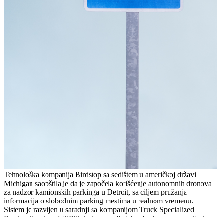
Tehnološka kompanija Birdstop sa sedištem u američkoj državi
Michigan saopštila je da je započela korišćenje autonomnih dronova
za nadzor kamionskih parkinga u Detroit, sa ciljem pružanja
informacija o slobodnim parking mestima u realnom vremenu.
Sistem je razvijen u saradnji sa kompanijom Truck Specialized