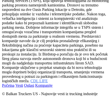
Parking Services (TSPS), koja upravlja tehnologijama za monitoring
parking prostora namenjenih kamionima. Dronovi su trenutno
raspoređeni na dve Oasis Parking lokacije u Detroitu, gde
prikupljaju snimke iz vazduha i telemetrijske podatke. Nakon toga,
veštačka inteligencija i sistemi za kompjuterski vid analiziraju
podatke kako bi prepoznali kamione i identifikovali slobodna
parking mesta. Dobijene informacije integrišu se u TSPS sistem i
omogućavaju vozačima i transportnim kompanijama pregled
dostupnih mesta za parkiranje u realnom vremenu. Predstavnici
kompanije navode da je cilj projekta pronalaženje efikasnijeg i
fleksibilnijeg načina za praćenje kapaciteta parkinga, posebno na
lokacijama gde klasični senzorski sistemi nisu praktični ili su
preskupi za instalaciju. Iz Birdstop-a poručuju da je ovo tek početak
šireg plana razvoja mreže autonomnih dronova koji bi u budućnosti
mogli da nadgledaju transportnu infrastrukturu širom SAD.
Kompanije uključene u projekat smatraju da bi nova tehnologija
mogla doprineti boljoj organizaciji transporta, smanjenju vremena
provedenog u potrazi za parkingom i efikasnijem funkcionisanju
logističkih mreža.
CDL LIFE
Početna
Vesti
Oglasi
Kompanije
© Balkan Truckers US - Najnovije vesti iz trucking industrije